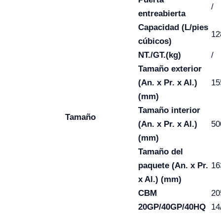
/
entreabierta
Capacidad (L/pies
12
cúbicos)
NT./GT.(kg)
/
Tamaño exterior
(An. x Pr. x Al.)
15
(mm)
Tamaño interior
Tamaño
(An. x Pr. x Al.)
50
(mm)
Tamaño del
paquete (An. x Pr.
16
x Al.) (mm)
CBM
20
20GP/40GP/40HQ
14