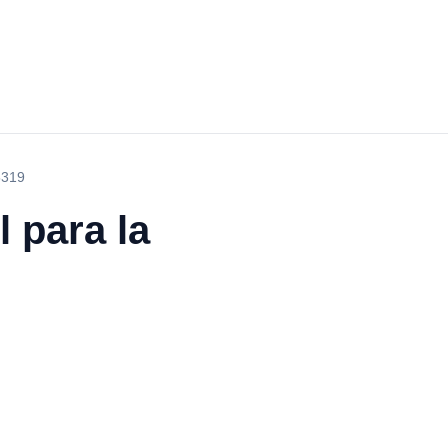
5319
l para la