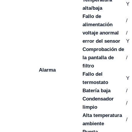
Y
alta/baja
Fallo de
/
alimentación
voltaje anormal
/
error del sensor
Y
Comprobación de
la pantalla de
/
filtro
Alarma
Fallo del
Y
termostato
Batería baja
/
Condensador
/
limpio
Alta temperatura
/
ambiente
Puerta