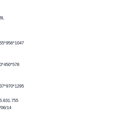
8L
55*956*1047
0*450*578
37*970*1295
5.631.755
/06/14