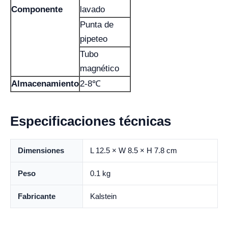
Componente
lavado
Punta de
pipeteo
Tubo
magnético
Almacenamiento
2-8℃
Especificaciones técnicas
Dimensiones
L 12.5 × W 8.5 × H 7.8 cm
Peso
0.1 kg
Fabricante
Kalstein