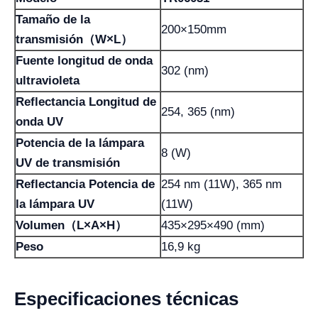
Tamaño de la
200×150mm
transmisión（W×L）
Fuente longitud de onda
302 (nm)
ultravioleta
Reflectancia Longitud de
254, 365 (nm)
onda UV
Potencia de la lámpara
8 (W)
UV de transmisión
Reflectancia Potencia de
254 nm (11W), 365 nm
la lámpara UV
(11W)
Volumen（L×A×H）
435×295×490 (mm)
Peso
16,9 kg
Especificaciones técnicas