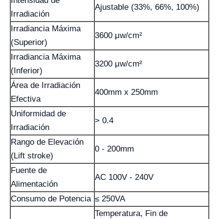
Intensidad de
Ajustable (33%, 66%, 100%)
Irradiación
Irradiancia Máxima
3600 μw/cm²
(Superior)
Irradiancia Máxima
3200 μw/cm²
(Inferior)
Área de Irradiación
400mm x 250mm
Efectiva
Uniformidad de
> 0.4
Irradiación
Rango de Elevación
0 - 200mm
(Lift stroke)
Fuente de
AC 100V - 240V
Alimentación
Consumo de Potencia
≤ 250VA
Temperatura, Fin de