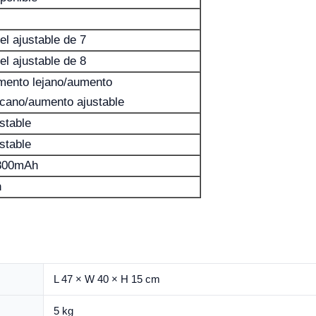
el ajustable de 7
el ajustable de 8
mento lejano/aumento
cano/aumento ajustable
stable
stable
800mAh
h
L 47 × W 40 × H 15 cm
5 kg