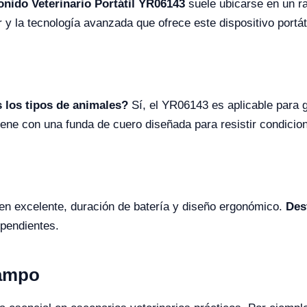
onido Veterinario Portátil YR06143
suele ubicarse en un r
r y la tecnología avanzada que ofrece este dispositivo portá
s los tipos de animales?
Sí, el YR06143 es aplicable para 
iene con una funda de cuero diseñada para resistir condici
gen excelente, duración de batería y diseño ergonómico.
Des
ependientes.
Campo