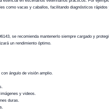
 esencial en escenarios veterinarios prácticos. Por ejemplo,
es como vacas y caballos, facilitando diagnósticos rápidos 
06143, se recomienda mantenerlo siempre cargado y proteg
tizará un rendimiento óptimo.
con ángulo de visión amplio.
s.
 imágenes y videos.
ones duras.
s.