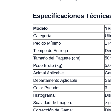
Especificaciones Técnica
Modelo
YR
Categoría
Ult
Pedido Mínimo
1 P
Tiempo de Entrega
Den
Tamaño del Paquete (cm)
50
Peso Bruto (kg)
5.0
Animal Aplicable
Gat
Departamento Aplicable
Sa
Color Pseudo:
3
Histograma:
Dis
Suavidad de Imagen:
≥ g
Corrección de Gama:
Dis