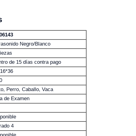
s
06143
rasonido Negro/Blanco
iezas
tro de 15 días contra pago
*16*36
0
o, Perro, Caballo, Vaca
la de Examen
ponible
rado 4
ponible