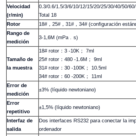
Velocidad
0.3/0.6/1.5/3/6/10/12/15/20/25/30/40/50/60
(r/min)
Total 18
Rotor
18#，25#，31#，34# (configuración están
Rango de
3-1,6M (mPa﹒s)
medición
18# rotor：3 -10K； 7ml
Tamaño de
25# rotor：480 -1.6M； 9ml
la muestra
31# rotor：30 -100K； 10.5ml
34# rotor：60 -200K； 11ml
Error de
±3% (líquido newtoniano)
medición
Error
±1,5% (líquido newtoniano)
repetitivo
Interfaz de
Dos interfaces RS232 para conectar la imp
salida
ordenador