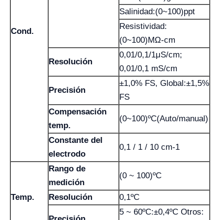
Salinidad:(0~100)ppt
Resistividad:
Cond.
(0~100)MΩ-cm
0,01/0,1/1μS/cm;
Resolución
0,01/0,1 mS/cm
±1,0% FS, Global:±1,5%
Precisión
FS
Compensación
(0~100)ºC(Auto/manual)
temp.
Constante del
0,1 / 1 / 10 cm-1
electrodo
Rango de
(0 ~ 100)ºC
medición
Temp.
Resolución
0,1ºC
5 ~ 60ºC:±0,4ºC Otros:
Precisión