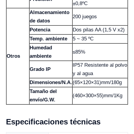
±0,8ºC
Almacenamiento
200 juegos
de datos
Potencia
Dos pilas AA (1,5 V x2)
Temp. ambiente
5 ~ 35 ºC
Humedad
≤85%
Otros
ambiente
IP57 Resistente al polvo
Grado IP
y al agua
Dimensiones/N.A.
(65×120×31)mm/180g
Tamaño del
(460×300×55)mm/1Kg
envío/G.W.
Especificaciones técnicas