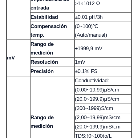
≥1×1012 Ω
entrada
Estabilidad
±0,01 pH/3h
Compensación
(0~100)ºC
temp.
(Auto/manual)
Rango de
±1999,9 mV
medición
mV
Resolución
1mV
Precisión
±0,1% FS
Conductividad:
(0,00~19,99)μS/cm
(20,0~199,9)μS/cm
(200~1999)S/cm
Rango de
(2,00~19,99)mS/cm
medición
(20,0~199,9)mS/cm
TDS:(0~100)g/L