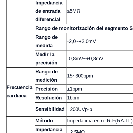
Impedancia
de entrada
≥5MΩ
diferencial
Rango de monitorización del segmento 
Rango de
-2,0~+2,0mV
medida
Medir la
-0,8mV~+0,8mV
precisión
Rango de
15~300bpm
medición
Frecuencia
Precisión
±1bpm
cardiaca
Resolución
1bpm
Sensibilidad
200UVp-p
Método
Impedancia entre R-F(RA-LL)
Impedancia
2,5MΩ