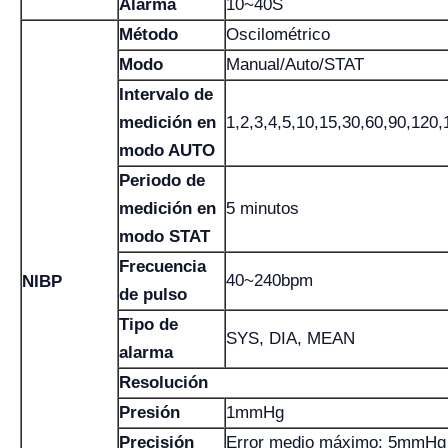
Alarma
10~40S
Método
Oscilométrico
Modo
Manual/Auto/STAT
Intervalo de
medición en
1,2,3,4,5,10,15,30,60,90,120
modo AUTO
Periodo de
medición en
5 minutos
modo STAT
Frecuencia
40~240bpm
NIBP
de pulso
Tipo de
SYS, DIA, MEAN
alarma
Resolución
Presión
1mmHg
Precisión
Error medio máximo: 5mmHg