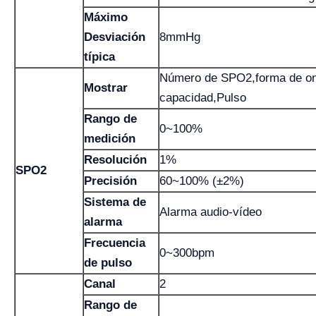
Máximo
Desviación
8mmHg
típica
Número de SPO2,forma de o
Mostrar
capacidad,Pulso
Rango de
0~100%
medición
Resolución
1%
SPO2
Precisión
60~100% (±2%)
Sistema de
Alarma audio-vídeo
alarma
Frecuencia
0~300bpm
de pulso
Canal
2
Rango de