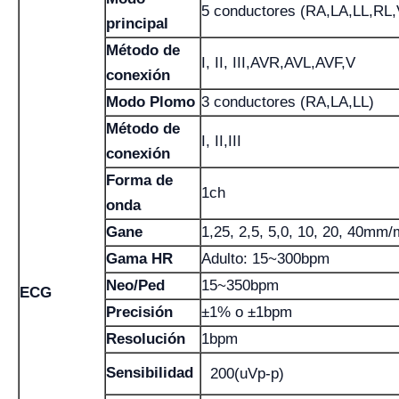
5 conductores (RA,LA,LL,RL,
principal
Método de
I, II, III,AVR,AVL,AVF,V
conexión
Modo Plomo
3 conductores (RA,LA,LL)
Método de
I, II,III
conexión
Forma de
1ch
onda
Gane
1,25, 2,5, 5,0, 10, 20, 40mm/
Gama HR
Adulto: 15~300bpm
Neo/Ped
15~350bpm
ECG
Precisión
±1% o ±1bpm
Resolución
1bpm
Sensibilidad
200(uVp-p)