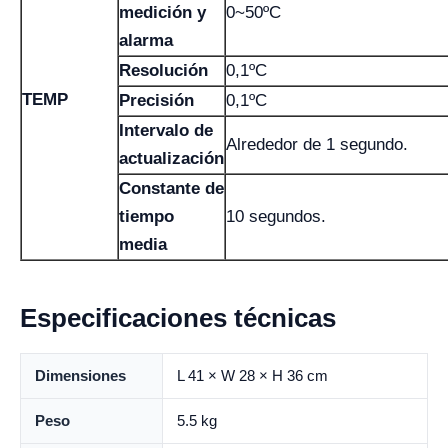
medición y
0~50ºC
alarma
Resolución
0,1ºC
TEMP
Precisión
0,1ºC
Intervalo de
Alrededor de 1 segundo.
actualización
Constante de
tiempo
10 segundos.
media
Especificaciones técnicas
Dimensiones
L 41 × W 28 × H 36 cm
Peso
5.5 kg