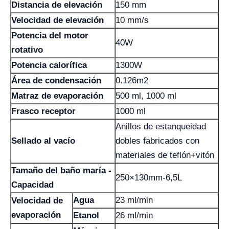
Distancia de elevación
150 mm
Velocidad de elevación
10 mm/s
Potencia del motor
40W
rotativo
Potencia calorífica
1300W
Área de condensación
0.126m2
Matraz de evaporación
500 ml, 1000 ml
Frasco receptor
1000 ml
Anillos de estanqueidad
Sellado al vacío
dobles fabricados con
materiales de teflón+vitón
Tamaño del baño maría -
250×130mm-6,5L
Capacidad
Agua
23 ml/min
Velocidad de
evaporación
Etanol
26 ml/min