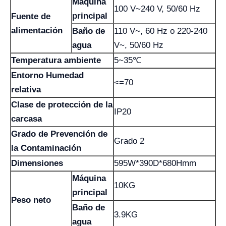
Máquina
100 V~240 V, 50/60 Hz
principal
Fuente de
alimentación
Baño de
110 V~, 60 Hz o 220-240
agua
V~, 50/60 Hz
Temperatura ambiente
5~35℃
Entorno Humedad
<=70
relativa
Clase de protección de la
IP20
carcasa
Grado de Prevención de
Grado 2
la Contaminación
Dimensiones
595W*390D*680Hmm
Máquina
10KG
principal
Peso neto
Baño de
3.9KG
agua