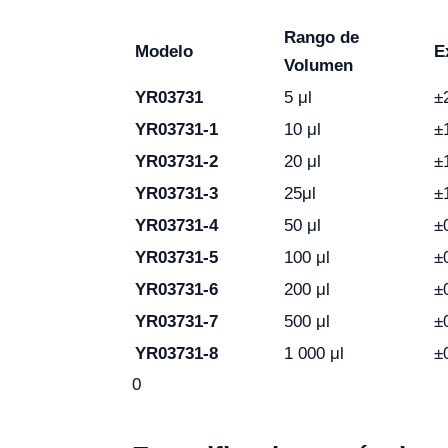
Rango de
Modelo
E
Volumen
YR03731
5 μl
±
YR03731-1
10 μl
±
YR03731-2
20 μl
±
YR03731-3
25μl
±
YR03731-4
50 μl
±
YR03731-5
100 μl
±
YR03731-6
200 μl
±
YR03731-7
500 μl
±
YR03731-8
1 000 μl
±
0