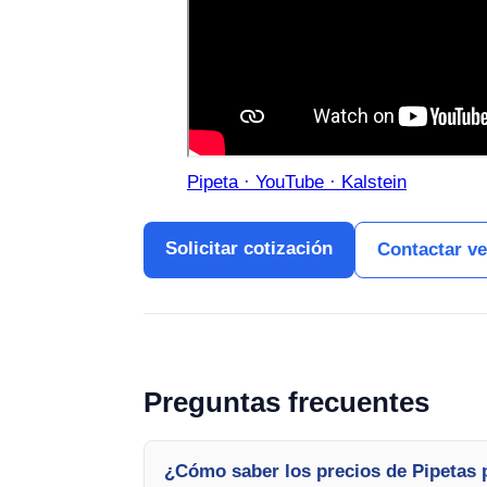
Pipeta · YouTube · Kalstein
Solicitar cotización
Contactar v
Preguntas frecuentes
¿Cómo saber los precios de Pipetas 