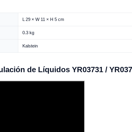
L 29 × W 11 × H 5 cm
0.3 kg
Kalstein
ulación de Líquidos YR03731 / YR03