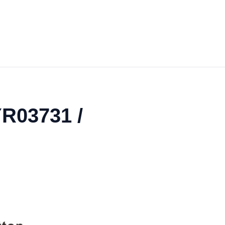
YR03731 /