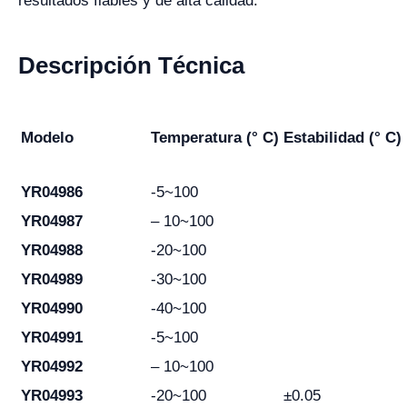
resultados fiables y de alta calidad.
Descripción Técnica
Modelo
Temperatura (° C)
Estabilidad (° C)
YR04986
-5~100
YR04987
– 10~100
YR04988
-20~100
YR04989
-30~100
YR04990
-40~100
YR04991
-5~100
YR04992
– 10~100
YR04993
-20~100
±0.05