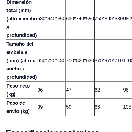
Dimensión
total (mm)
(alto x ancho
530*640*550
630*740*550
750*890*630
980
x
profundidad)
Tamaño del
embalaje
(mm) (alto x
650*720*630
750*820*630
870*970*710
110
ancho x
profundidad)
Peso neto
36
47
62
96
(kg)
Peso de
39
50
66
105
envío (kg)