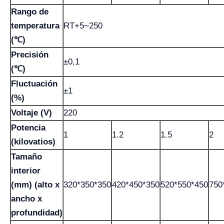
Rango de
temperatura
RT+5~250
(℃)
Precisión
±0,1
(℃)
Fluctuación
±1
(%)
Voltaje (V)
220
Potencia
1
1.2
1.5
2
(kilovatios)
Tamaño
interior
(mm) (alto x
320*350*350
420*450*350
520*550*450
750
ancho x
profundidad)