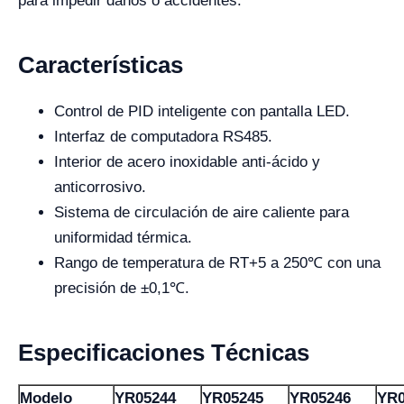
para impedir daños o accidentes.
Características
Control de PID inteligente con pantalla LED.
Interfaz de computadora RS485.
Interior de acero inoxidable anti-ácido y
anticorrosivo.
Sistema de circulación de aire caliente para
uniformidad térmica.
Rango de temperatura de RT+5 a 250℃ con una
precisión de ±0,1℃.
Especificaciones Técnicas
Modelo
YR05244
YR05245
YR05246
YR0