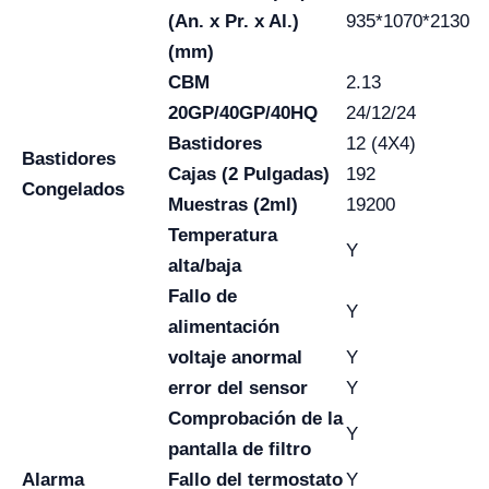
(An. x Pr. x Al.)
935*1070*2130
(mm)
CBM
2.13
20GP/40GP/40HQ
24/12/24
Bastidores
12 (4X4)
Bastidores
Cajas (2 Pulgadas)
192
Congelados
Muestras (2ml)
19200
Temperatura
Y
alta/baja
Fallo de
Y
alimentación
voltaje anormal
Y
error del sensor
Y
Comprobación de la
Y
pantalla de filtro
Alarma
Fallo del termostato
Y