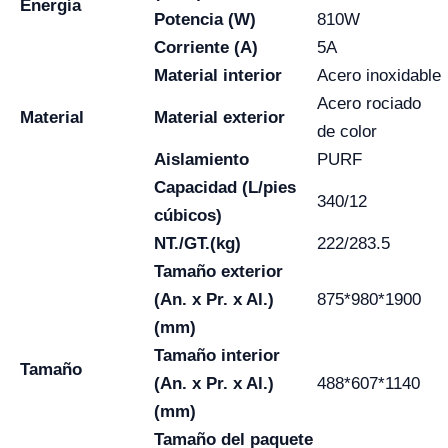
Energía
Potencia (W)
810W
Corriente (A)
5A
Material interior
Acero inoxidable
Acero rociado
Material
Material exterior
de color
Aislamiento
PURF
Capacidad (L/pies
340/12
cúbicos)
NT./GT.(kg)
222/283.5
Tamaño exterior
(An. x Pr. x Al.)
875*980*1900
(mm)
Tamaño interior
Tamaño
(An. x Pr. x Al.)
488*607*1140
(mm)
Tamaño del paquete