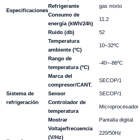
Refrigerante
gas mixto
Especificaciones
Consumo de
11.2
energía (kWh/24h)
Ruido (db)
52
Temperatura
10~32ºC
ambiente (ºC)
Rango de
-40~-86ºC
temperatura (ºC)
Marca del
SECOP/1
compresor/CANT.
Sistema de
Sensor
SECOP/1
refrigeración
Controlador de
Microprocesador
temperatura
Mostrar
Pantalla digital
Voltaje/frecuencia
220/50Hz
(V/Hz)