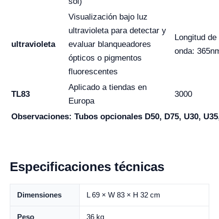
sol)
Visualización bajo luz
ultravioleta para detectar y
Longitud de
ultravioleta
evaluar blanqueadores
onda: 365n
ópticos o pigmentos
fluorescentes
Aplicado a tiendas en
TL83
3000
Europa
Observaciones: Tubos opcionales D50, D75, U30, U35
Especificaciones técnicas
Dimensiones
L 69 × W 83 × H 32 cm
Peso
36 kg