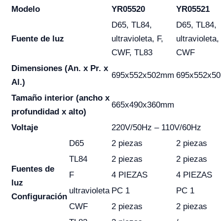
Modelo
YR05520
YR05521
D65, TL84,
D65, TL84,
Fuente de luz
ultravioleta, F,
ultravioleta,
CWF, TL83
CWF
Dimensiones (An. x Pr. x
695x552x502mm
695x552x5
Al.)
Tamaño interior (ancho x
665x490x360mm
profundidad x alto)
Voltaje
220V/50Hz – 110V/60Hz
D65
2 piezas
2 piezas
TL84
2 piezas
2 piezas
Fuentes de
F
4 PIEZAS
4 PIEZAS
luz
ultravioleta
PC 1
PC 1
Configuración
CWF
2 piezas
2 piezas