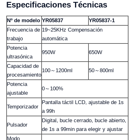
Especificaciones Técnicas
Nº de modelo
YR05837
YR05837-1
Frecuencia de
19~25KHz Compensación
trabajo
automática
Potencia
950W
650W
ultrasónica
Capacidad de
100～1200ml
50～800ml
procesamiento
Potencia
0～100%
ajustable
Pantalla táctil LCD, ajustable de 1s
Temporizador
a 99h
Digital, bucle cerrado, bucle abierto,
Pulsador
de 1s a 99min para elegir y ajustar
Modo