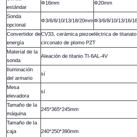
Φ16mm
Φ20mm
estándar
Sonda
Φ3/6/8/10/13/18/20mm
Φ3/6/8/10/13/16/
opcional
Convertidor de
CV33, cerámica piezoeléctrica de titanato
energía
circonato de plomo PZT
Material de la
Aleación de titanio TI-6AL-4V
sonda
Iluminación
sí
del armario
Mesa
sí
elevadora
Tamaño de la
245*365*245mm
máquina
Tamaño de la
caja
240*250*390mm