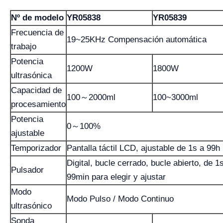
Nº de modelo
YR05838
YR05839
Frecuencia de
19~25KHz Compensación automática
trabajo
Potencia
1200W
1800W
ultrasónica
Capacidad de
100～2000ml
100~3000ml
procesamiento
Potencia
0～100%
ajustable
Temporizador
Pantalla táctil LCD, ajustable de 1s a 99h
Digital, bucle cerrado, bucle abierto, de 1
Pulsador
99min para elegir y ajustar
Modo
Modo Pulso / Modo Continuo
ultrasónico
Sonda