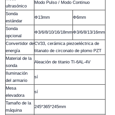
Modo Pulso / Modo Continuo
ultrasónico
Sonda
Φ13mm
Φ6mm
estándar
Sonda
Φ3/6/8/10/16/18mm
Φ3/6/8/13/16mm
opcional
Convertidor de
CV33, cerámica piezoeléctrica de
energía
titanato de circonato de plomo PZT
Material de la
Aleación de titanio TI-6AL-4V
sonda
Iluminación
sí
del armario
Mesa
sí
elevadora
Tamaño de la
245*365*245mm
máquina