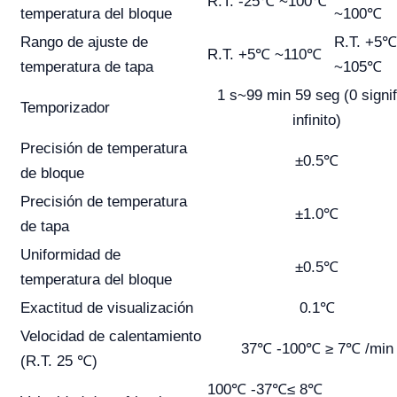
R.T. -25℃ ~100℃
temperatura del bloque
~100℃
Rango de ajuste de
R.T. +5℃
R.T. +5℃ ~110℃
temperatura de tapa
~105℃
1 s~99 min 59 seg (0 signif
Temporizador
infinito)
Precisión de temperatura
±0.5℃
de bloque
Precisión de temperatura
±1.0℃
de tapa
Uniformidad de
±0.5℃
temperatura del bloque
Exactitud de visualización
0.1℃
Velocidad de calentamiento
37℃ -100℃ ≥ 7℃ /min
(R.T. 25 ℃)
100℃ -37℃≤ 8℃