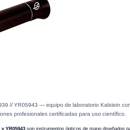
9 // YR05943 — equipo de laboratorio Kalstein con 
ones profesionales certificadas para uso científico.
9 y YR05943
son instrumentos ópticos de mano diseñados pa