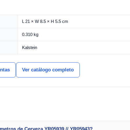
L 21 × W 8.5 × H 5.5 cm
0.310 kg
Kalstein
entas
Ver catálogo completo
ómetros de Cerveza YR05939 // YR05943?