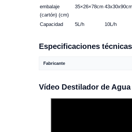
embalaje
35×26×78cm
43x30x90c
(cartón) (cm)
Capacidad
5L/h
10L/h
Especificaciones técnicas
Fabricante
Vídeo Destilador de Agua