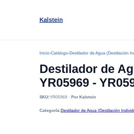
Kalstein
Inicio
›
Catálogo
›
Destilador de Agua (Destilación In
Destilador de Ag
YR05969 - YR05
SKU:
YR05969
·
Por Kalstein
Categoría:
Destilador de Agua (Destilación Individ