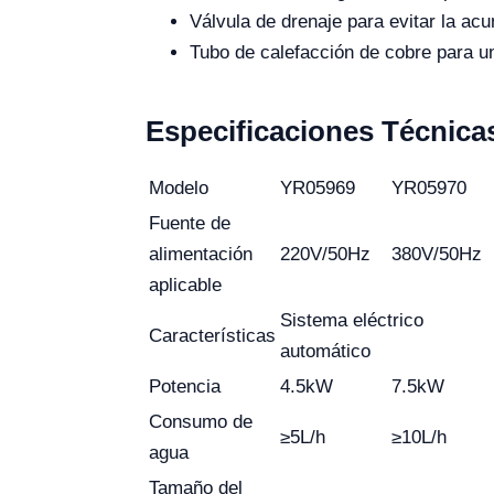
Válvula de drenaje para evitar la ac
Tubo de calefacción de cobre para un
Especificaciones Técnica
Modelo
YR05969
YR05970
Fuente de
alimentación
220V/50Hz
380V/50Hz
aplicable
Sistema eléctrico
Características
automático
Potencia
4.5kW
7.5kW
Consumo de
≥5L/h
≥10L/h
agua
Tamaño del