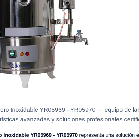
Acero Inoxidable YR05969 - YR05970 — equipo de lab
rísticas avanzadas y soluciones profesionales certifi
ro Inoxidable YR05969 - YR05970
representa una solución e