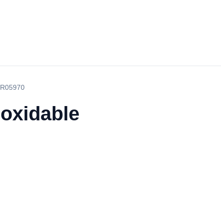
 YR05970
noxidable