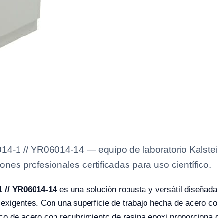
4-1 // YR06014-14 — equipo de laboratorio Kalstein
ones profesionales certificadas para uso científico.
 // YR06014-14
es una solución robusta y versátil diseñada
xigentes. Con una superficie de trabajo hecha de acero con
co de acero con recubrimiento de resina epoxi proporciona d