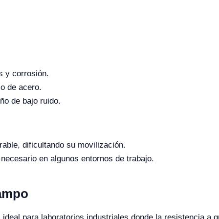
s y corrosión.
co de acero.
ño de bajo ruido.
able, dificultando su movilización.
r necesario en algunos entornos de trabajo.
Campo
deal para laboratorios industriales donde la resistencia a 