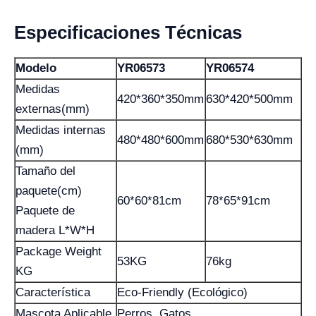
Especificaciones Técnicas
Modelo
YR06573
YR06574
Medidas
420*360*350mm
630*420*500mm
externas(mm)
Medidas internas
480*480*600mm
680*530*630mm
(mm)
Tamaño del
paquete(cm)
60*60*81cm
78*65*91cm
Paquete de
madera L*W*H
Package Weight
53KG
76kg
KG
Característica
Eco-Friendly (Ecológico)
Mascota Aplicable
Perros, Gatos