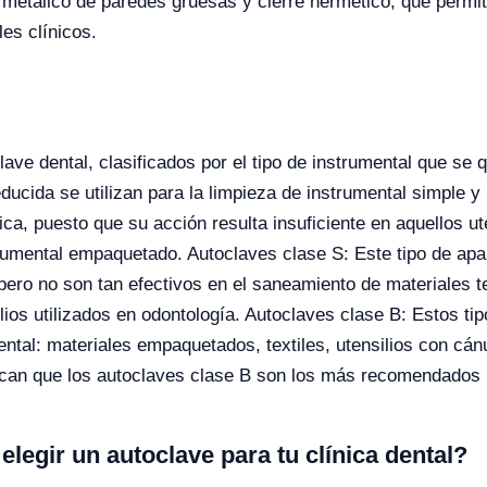
 metálico de paredes gruesas y cierre hermético, que permite
es clínicos.
ave dental, clasificados por el tipo de instrumental que se q
ducida se utilizan para la limpieza de instrumental simple y
ca, puesto que su acción resulta insuficiente en aquellos u
rumental empaquetado. Autoclaves clase S: Este tipo de apar
ero no son tan efectivos en el saneamiento de materiales te
ilios utilizados en odontología. Autoclaves clase B: Estos t
 dental: materiales empaquetados, textiles, utensilios con c
ican que los autoclaves clase B son los más recomendados p
elegir un autoclave para tu clínica dental?