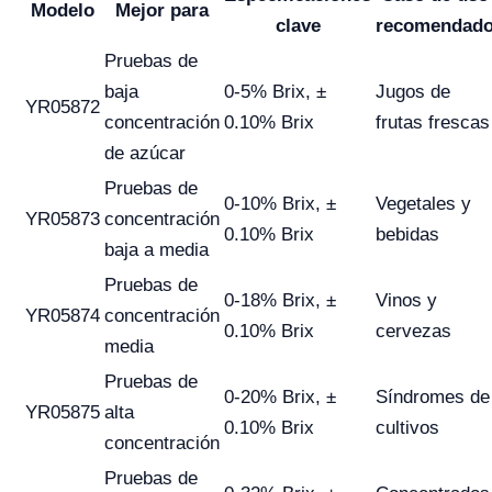
Modelo
Mejor para
clave
recomendad
Pruebas de
baja
0-5% Brix, ±
Jugos de
YR05872
concentración
0.10% Brix
frutas frescas
de azúcar
Pruebas de
0-10% Brix, ±
Vegetales y
YR05873
concentración
0.10% Brix
bebidas
baja a media
Pruebas de
0-18% Brix, ±
Vinos y
YR05874
concentración
0.10% Brix
cervezas
media
Pruebas de
0-20% Brix, ±
Síndromes de
YR05875
alta
0.10% Brix
cultivos
concentración
Pruebas de