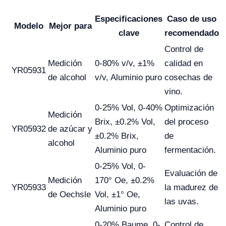
Especificaciones
Caso de uso
Modelo
Mejor para
clave
recomendado
Control de
Medición
0-80% v/v, ±1%
calidad en
YR05931
de alcohol
v/v, Aluminio puro
cosechas de
vino.
0-25% Vol, 0-40%
Optimización
Medición
Brix, ±0.2% Vol,
del proceso
YR05932
de azúcar y
±0.2% Brix,
de
alcohol
Aluminio puro
fermentación.
0-25% Vol, 0-
Evaluación de
Medición
170° Oe, ±0.2%
YR05933
la madurez de
de Oechsle
Vol, ±1° Oe,
las uvas.
Aluminio puro
0-20% Baume, 0-
Control de