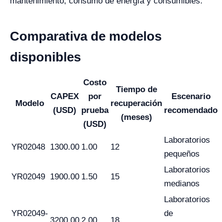
mantenimiento, consumo de energía y consumibles.
Comparativa de modelos
disponibles
Costo
Tiempo de
CAPEX
por
Escenario
Modelo
recuperación
(USD)
prueba
recomendado
(meses)
(USD)
Laboratorios
YR02048
1300.00
1.00
12
pequeños
Laboratorios
YR02049
1900.00
1.50
15
medianos
Laboratorios
YR02049-
de
3200.00
2.00
18