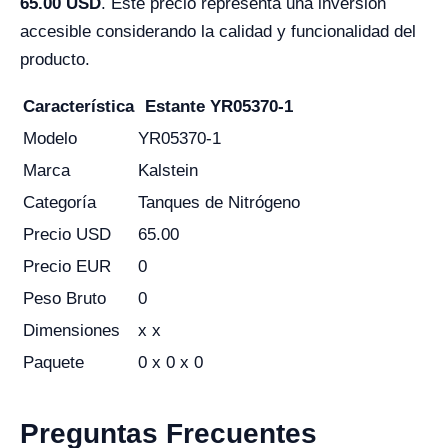
65.00 USD
. Este precio representa una inversión
accesible considerando la calidad y funcionalidad del
producto.
Característica
Estante YR05370-1
Modelo
YR05370-1
Marca
Kalstein
Categoría
Tanques de Nitrógeno
Precio USD
65.00
Precio EUR
0
Peso Bruto
0
Dimensiones
x x
Paquete
0 x 0 x 0
Preguntas Frecuentes