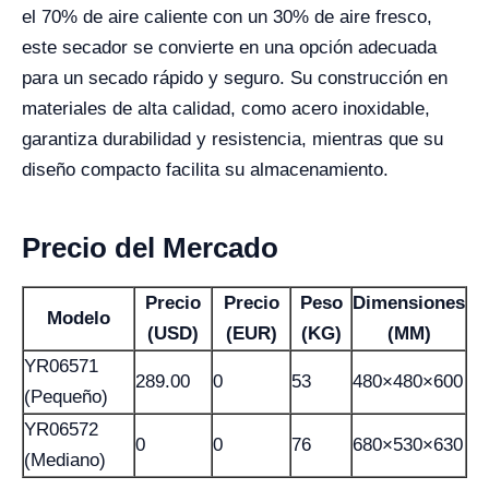
el 70% de aire caliente con un 30% de aire fresco,
este secador se convierte en una opción adecuada
para un secado rápido y seguro. Su construcción en
materiales de alta calidad, como acero inoxidable,
garantiza durabilidad y resistencia, mientras que su
diseño compacto facilita su almacenamiento.
Precio del Mercado
Precio
Precio
Peso
Dimensiones
Modelo
(USD)
(EUR)
(KG)
(MM)
YR06571
289.00
0
53
480×480×600
(Pequeño)
YR06572
0
0
76
680×530×630
(Mediano)