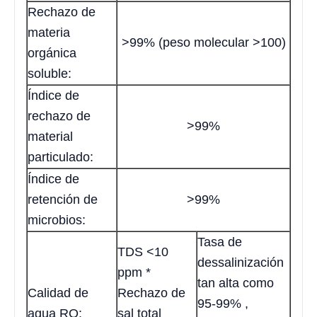
Rechazo de
materia
>99% (peso molecular >100)
orgánica
soluble:
Índice de
rechazo de
>99%
material
particulado:
Índice de
retención de
>99%
microbios:
Tasa de
TDS <10
dessalinización
ppm *
tan alta como
Calidad de
Rechazo de
95-99% ,
agua RO:
sal total