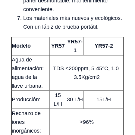
panel desmontable, mantenimiento
conveniente.
Los materiales más nuevos y ecológicos.
Con un lápiz de prueba portátil.
YR57-
Modelo
YR57
YR57-2
1
Agua de
alimentación:
TDS <200ppm, 5-45°C, 1.0-
agua de la
3.5Kg/cm2
llave urbana:
15
Producción:
30 L/H
15L/H
L/H
Rechazo de
iones
>96%
inorgánicos: