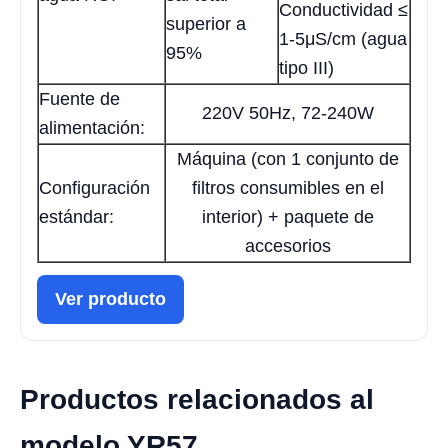
Conductividad ≤
superior a
1-5μS/cm (agua
95%
tipo III)
Fuente de
220V 50Hz, 72-240W
alimentación:
Máquina (con 1 conjunto de
Configuración
filtros consumibles en el
estándar:
interior) + paquete de
accesorios
Ver producto
Productos relacionados al
modelo YR57