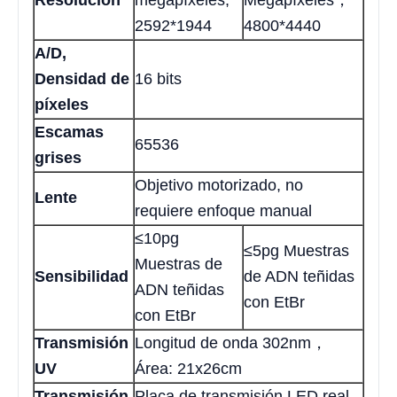
2592*1944
4800*4440
A/D,
Densidad de
16 bits
píxeles
Escamas
65536
grises
Objetivo motorizado, no
Lente
requiere enfoque manual
≤10pg
≤5pg Muestras
Muestras de
Sensibilidad
de ADN teñidas
ADN teñidas
con EtBr
con EtBr
Transmisión
Longitud de onda 302nm，
UV
Área: 21x26cm
Transmisión
Placa de transmisión LED real,