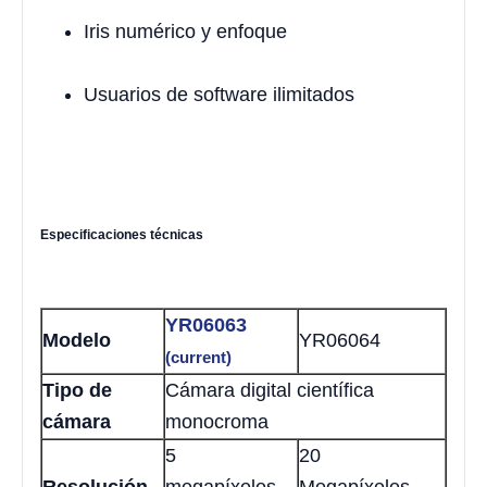
Iris numérico y enfoque
Usuarios de software ilimitados
Especificaciones técnicas
YR06063
Modelo
YR06064
(current)
Tipo de
Cámara digital científica
cámara
monocroma
5
20
Resolución
megapíxeles,
Megapíxeles，