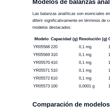
Modelos de balanzas anal
Las balanzas analíticas son esenciales e
diferir significativamente en términos de 
modelos destacados:
Modelo
Capacidad (g)
Resolución (g)
YR05568
220
0,1 mg
YR05569
310
0,1 mg
YR05570
410
0,1 mg
YR05571
510
0,1 mg
YR05572
610
0,1 mg
YR05573
100
0,0001 g
Comparación de modelos 