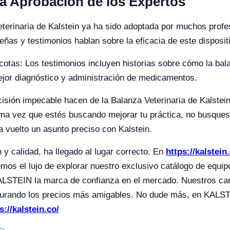
a Aprobación de los Expertos
terinaria de Kalstein ya ha sido adoptada por muchos profesi
ñas y testimonios hablan sobre la eficacia de este disposit
cotas: Los testimonios incluyen historias sobre cómo la ba
ejor diagnóstico y administración de medicamentos.
ecisión impecable hacen de la Balanza Veterinaria de Kalstei
óxima vez que estés buscando mejorar tu práctica, no busques
a vuelto un asunto preciso con Kalstein.
y calidad, ha llegado al lugar correcto. En
https://kalstein
mos el lujo de explorar nuestro exclusivo catálogo de equi
ALSTEIN la marca de confianza en el mercado. Nuestros cana
urando los precios más amigables. No dude más, en KALSTEI
s://kalstein.co/