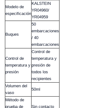
KALSTEIN
Modelo de
YR04960/
especificación
YR04959
50
embarcaciones
Buques
/ 40
embarcaciones
Control de
Control de
temperatura y
temperatura y
presión de
presión
todos los
recipientes
Volumen del
50ml
vaso
Método de
prueba de
Sin contacto