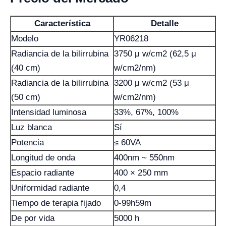
Característica
Detalle
Modelo
YR06218
Radiancia de la bilirrubina
3750 μ w/cm2 (62,5 μ
(40 cm)
w/cm2/nm)
Radiancia de la bilirrubina
3200 μ w/cm2 (53 μ
(50 cm)
w/cm2/nm)
Intensidad luminosa
33%, 67%, 100%
Luz blanca
Sí
Potencia
≤ 60VA
Longitud de onda
400nm ~ 550nm
Espacio radiante
400 × 250 mm
Uniformidad radiante
0,4
Tiempo de terapia fijado
0-99h59m
De por vida
5000 h