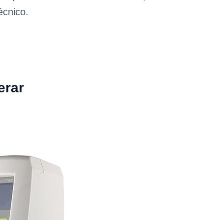
écnico.
erar