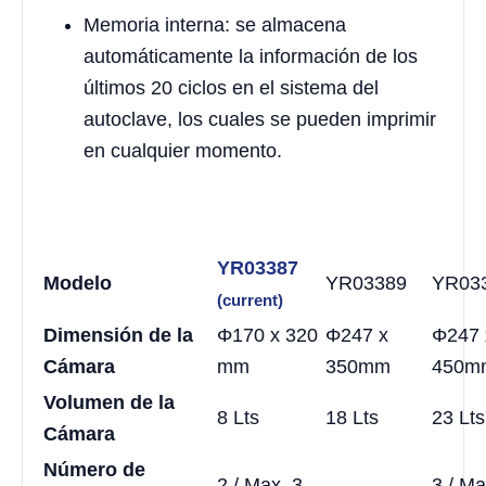
Memoria interna: se almacena
automáticamente la información de los
últimos 20 ciclos en el sistema del
autoclave, los cuales se pueden imprimir
en cualquier momento.
YR03387
Modelo
YR03389
YR03
(current)
Dimensión de la
Φ170 x 320
Φ247 x
Φ247 
Cámara
mm
350mm
450m
Volumen de la
8 Lts
18 Lts
23 Lts
Cámara
Número de
2 / Max. 3
3 / Ma