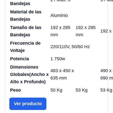
Bandejas
Material de las
Aluminio
Bandejas
Tamaño de las
192 x 285
192 x 285
192 x
Bandejas
mm
mm
Frecuencia de
220/110V, 50/60 Hz
Voltaje
Potencia
1 750w
Dimensiones
483 x 450 x
490 x
Globales
(Ancho x
635 mm
690 
Alto x Profundo)
Peso
50 Kg
53 Kg
53 Kg
Ver producto