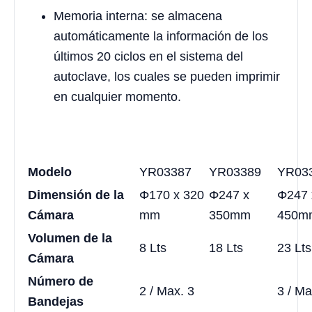
Memoria interna: se almacena
automáticamente la información de los
últimos 20 ciclos en el sistema del
autoclave, los cuales se pueden imprimir
en cualquier momento.
Modelo
YR03387
YR03389
YR03
Dimensión de la
Φ170 x 320
Φ247 x
Φ247 
Cámara
mm
350mm
450m
Volumen de la
8 Lts
18 Lts
23 Lts
Cámara
Número de
2 / Max. 3
3 / Ma
Bandejas