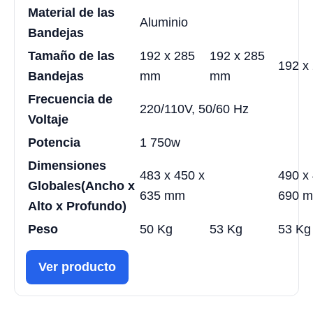
Material de las
Aluminio
Bandejas
Tamaño de las
192 x 285
192 x 285
192 x
Bandejas
mm
mm
Frecuencia de
220/110V, 50/60 Hz
Voltaje
Potencia
1 750w
Dimensiones
483 x 450 x
490 x
Globales
(Ancho x
635 mm
690 
Alto x Profundo)
Peso
50 Kg
53 Kg
53 Kg
Ver producto