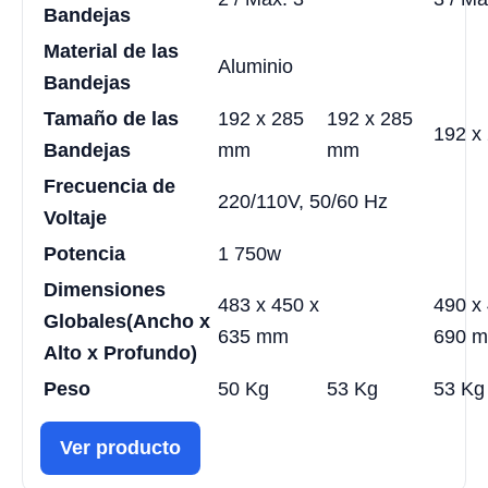
Bandejas
Material de las
Aluminio
Bandejas
Tamaño de las
192 x 285
192 x 285
192 x
Bandejas
mm
mm
Frecuencia de
220/110V, 50/60 Hz
Voltaje
Potencia
1 750w
Dimensiones
483 x 450 x
490 x
Globales
(Ancho x
635 mm
690 
Alto x Profundo)
Peso
50 Kg
53 Kg
53 Kg
Ver producto