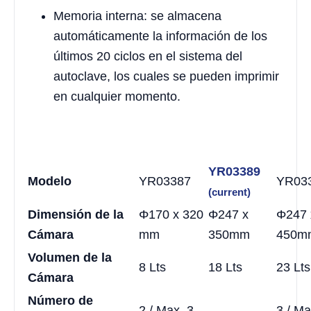
Memoria interna: se almacena
automáticamente la información de los
últimos 20 ciclos en el sistema del
autoclave, los cuales se pueden imprimir
en cualquier momento.
YR03389
Modelo
YR03387
YR03
(current)
Dimensión de la
Φ170 x 320
Φ247 x
Φ247 
Cámara
mm
350mm
450m
Volumen de la
8 Lts
18 Lts
23 Lts
Cámara
Número de
2 / Max. 3
3 / Ma