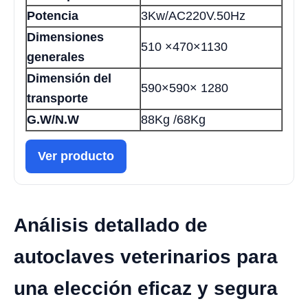
Potencia
3Kw/AC220V.50Hz
Dimensiones
510 ×470×1130
generales
Dimensión del
590×590× 1280
transporte
G.W/N.W
88Kg /68Kg
Ver producto
Análisis detallado de
autoclaves veterinarios para
una elección eficaz y segura