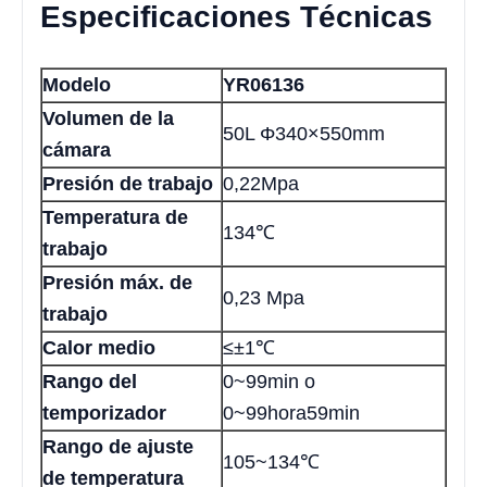
Especificaciones Técnicas
Modelo
YR06136
Volumen de la
50L Φ340×550mm
cámara
Presión de trabajo
0,22Mpa
Temperatura de
134℃
trabajo
Presión máx. de
0,23 Mpa
trabajo
Calor medio
≤±1℃
Rango del
0~99min o
temporizador
0~99hora59min
Rango de ajuste
105~134℃
de temperatura