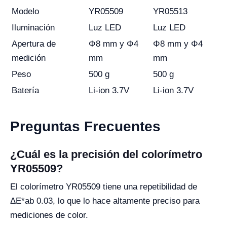
Modelo
YR05509
YR05513
Iluminación
Luz LED
Luz LED
Apertura de
Φ8 mm y Φ4
Φ8 mm y Φ4
medición
mm
mm
Peso
500 g
500 g
Batería
Li-ion 3.7V
Li-ion 3.7V
Preguntas Frecuentes
¿Cuál es la precisión del colorímetro
YR05509?
El colorímetro YR05509 tiene una repetibilidad de
ΔE*ab 0.03, lo que lo hace altamente preciso para
mediciones de color.