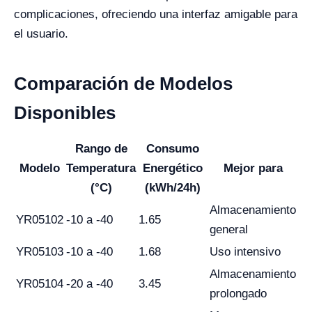
complicaciones, ofreciendo una interfaz amigable para
el usuario.
Comparación de Modelos
Disponibles
Rango de
Consumo
Modelo
Temperatura
Energético
Mejor para
(°C)
(kWh/24h)
Almacenamiento
YR05102
-10 a -40
1.65
general
YR05103
-10 a -40
1.68
Uso intensivo
Almacenamiento
YR05104
-20 a -40
3.45
prolongado