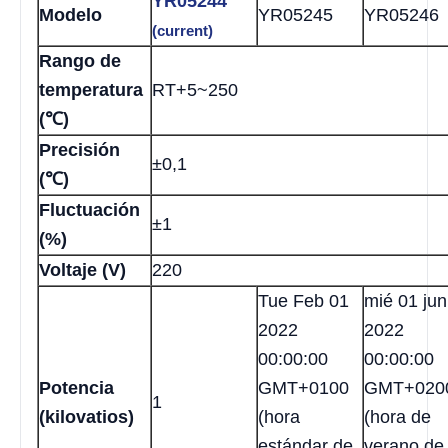
YR05244
Modelo
YR05245
YR05246
(current)
Rango de
temperatura
RT+5~250
(℃)
Precisión
±0,1
(℃)
Fluctuación
±1
(%)
Voltaje (V)
220
Tue Feb 01
mié 01 jun
2022
2022
00:00:00
00:00:00
Potencia
GMT+0100
GMT+020
1
(kilovatios)
(hora
(hora de
estándar de
verano de