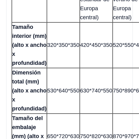
Europa
Europa
central)
central)
Tamaño
interior (mm)
(alto x ancho
320*350*350
420*450*350
520*550*
x
profundidad)
Dimensión
total (mm)
(alto x ancho
530*640*550
630*740*550
750*890*
x
profundidad)
Tamaño del
embalaje
(mm) (alto x
650*720*630
750*820*630
870*970*