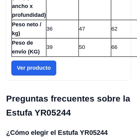
ancho x
profundidad)
Peso neto /
36
47
62
kg)
Peso de
39
50
66
envío (KG)
Ver producto
Preguntas frecuentes sobre la
Estufa YR05244
¿Cómo elegir el Estufa YR05244