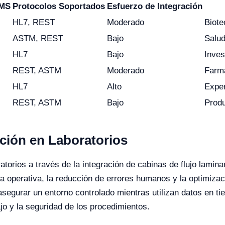
IMS
Protocolos Soportados
Esfuerzo de Integración
HL7, REST
Moderado
Biote
ASTM, REST
Bajo
Salu
HL7
Bajo
Inves
REST, ASTM
Moderado
Farm
HL7
Alto
Expe
REST, ASTM
Bajo
Prod
ación en Laboratorios
oratorios a través de la integración de cabinas de flujo lami
ia operativa, la reducción de errores humanos y la optimizac
 asegurar un entorno controlado mientras utilizan datos en t
jo y la seguridad de los procedimientos.