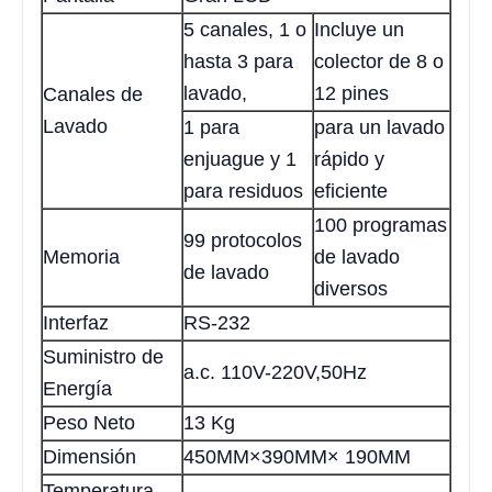
5 canales, 1 o
Incluye un
hasta 3 para
colector de 8 o
lavado,
12 pines
Canales de
Lavado
1 para
para un lavado
enjuague y 1
rápido y
para residuos
eficiente
100 programas
99 protocolos
Memoria
de lavado
de lavado
diversos
Interfaz
RS-232
Suministro de
a.c. 110V-220V,50Hz
Energía
Peso Neto
13 Kg
Dimensión
450MM×390MM× 190MM
Temperatura