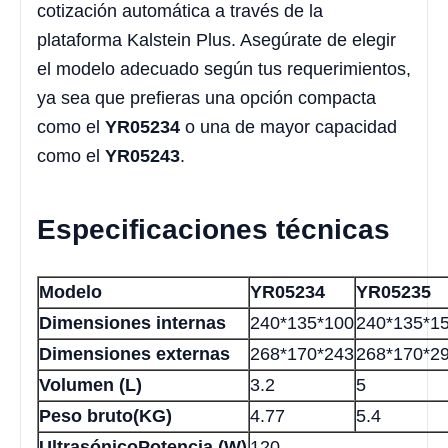
cotización automática a través de la
plataforma Kalstein Plus. Asegúrate de elegir
el modelo adecuado según tus requerimientos,
ya sea que prefieras una opción compacta
como el
YR05234
o una de mayor capacidad
como el
YR05243
.
Especificaciones técnicas
Modelo
YR05234
YR05235
Dimensiones internas
240*135*100
240*135*1
Dimensiones externas
268*170*243
268*170*2
Volumen (L)
3.2
5
Peso bruto(KG)
4.77
5.4
UltrasónicoPotencia (W)
120