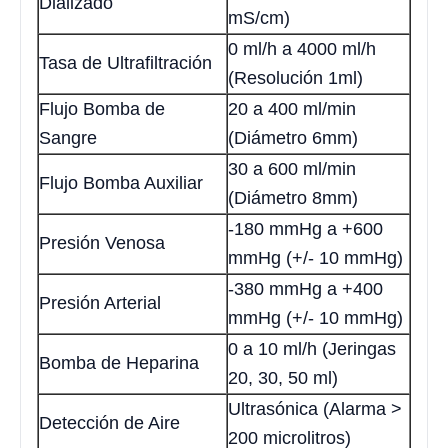
Dializado
mS/cm)
0 ml/h a 4000 ml/h
Tasa de Ultrafiltración
(Resolución 1ml)
Flujo Bomba de
20 a 400 ml/min
Sangre
(Diámetro 6mm)
30 a 600 ml/min
Flujo Bomba Auxiliar
(Diámetro 8mm)
-180 mmHg a +600
Presión Venosa
mmHg (+/- 10 mmHg)
-380 mmHg a +400
Presión Arterial
mmHg (+/- 10 mmHg)
0 a 10 ml/h (Jeringas
Bomba de Heparina
20, 30, 50 ml)
Ultrasónica (Alarma >
Detección de Aire
200 microlitros)