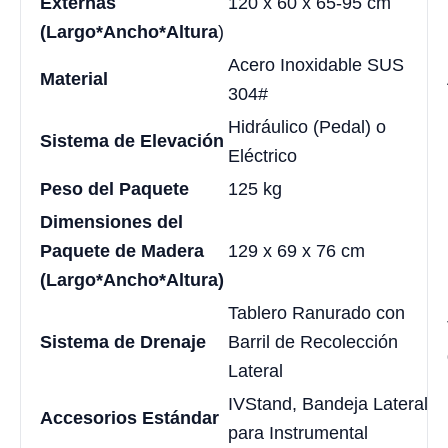
Externas
120 x 60 x 65-95 cm
(Largo*Ancho*Altura
)
Acero Inoxidable SUS
Material
304#
Hidráulico (Pedal) o
Sistema de Elevación
Eléctrico
Peso del Paquete
125 kg
Dimensiones del
Paquete de Madera
129 x 69 x 76 cm
(Largo*Ancho*Altura)
Tablero Ranurado con
Sistema de Drenaje
Barril de Recolección
Lateral
IVStand, Bandeja Lateral
Accesorios Estándar
para Instrumental