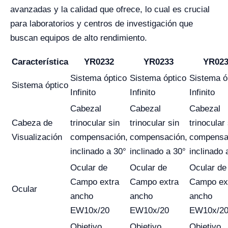
avanzadas y la calidad que ofrece, lo cual es crucial
para laboratorios y centros de investigación que
buscan equipos de alto rendimiento.
Característica
YR0232
YR0233
YR02
Sistema óptico
Sistema óptico
Sistema ó
Sistema óptico
Infinito
Infinito
Infinito
Cabezal
Cabezal
Cabezal
Cabeza de
trinocular sin
trinocular sin
trinocular
Visualización
compensación,
compensación,
compensa
inclinado a 30°
inclinado a 30°
inclinado 
Ocular de
Ocular de
Ocular de
Campo extra
Campo extra
Campo ex
Ocular
ancho
ancho
ancho
EW10x/20
EW10x/20
EW10x/2
Objetivo
Objetivo
Objetivo