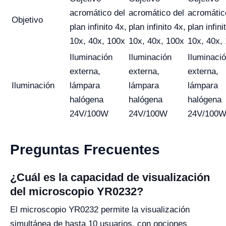
acromático del
acromático del
acromátic
Objetivo
plan infinito 4x,
plan infinito 4x,
plan infini
10x, 40x, 100x
10x, 40x, 100x
10x, 40x,
Iluminación
Iluminación
Iluminaci
externa,
externa,
externa,
Iluminación
lámpara
lámpara
lámpara
halógena
halógena
halógena
24V/100W
24V/100W
24V/100
Preguntas Frecuentes
¿Cuál es la capacidad de visualización
del microscopio YR0232?
El microscopio YR0232 permite la visualización
simultánea de hasta 10 usuarios, con opciones