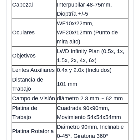
Cabezal
Interpupilar 48-75mm,
Dioptría +/-5
WF10x/22mm,
Oculares
WF20x/12mm (Punto de
mira alto)
LWD Infinity Plan (0.5x, 1x,
Objetivos
1.5x, 2x, 4x, 6x)
Lentes Auxiliares
0.4x y 2.0x (Incluidos)
Distancia de
101 mm
Trabajo
Campo de Visión
diámetro 2.3 mm ~ 62 mm
Platina de
Cuadrada 90x90mm,
Trabajo
Movimiento 54x54x54mm
Diámetro 90mm, Inclinable
Platina Rotatoria
0-45°, Giratoria 360°