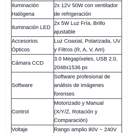
Iluminación
2x 12V 50W con ventilador
Halógena
de refrigeración
2x 5W Luz Fría, Brillo
Iluminación LED
ajustable
Accesorios
Luz Coaxial, Polarizada, UV
Ópticos
y Filtros (R, A, V, Am)
3.0 Megapíxeles, USB 2.0,
Cámara CCD
2048x1536 px
Software profesional de
Software
análisis de imágenes
forenses
Motorizado y Manual
Control
(X/Y/Z, Rotación y
Comparación)
Voltaje
Rango amplio 80V ~ 240V