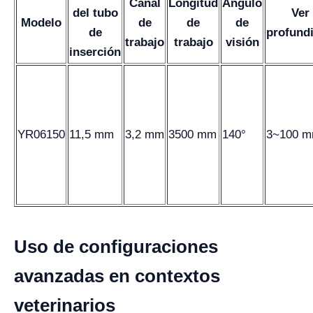
Canal
Longitud
Ángulo
del tubo
Ver
Modelo
de
de
de
de
profund
trabajo
trabajo
visión
inserción
YR06150
11,5 mm
3,2 mm
3500 mm
140°
3~100 
Uso de configuraciones
avanzadas en contextos
veterinarios