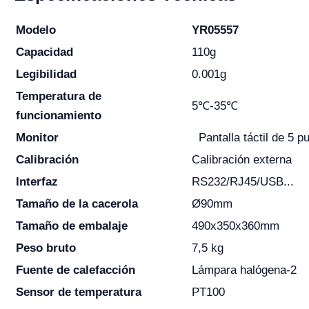
Modelo
YR05557
Capacidad
110g
Legibilidad
0.001g
Temperatura de
5℃-35℃
funcionamiento
Monitor
Pantalla táctil de 5 p
Calibración
Calibración externa
Interfaz
RS232/RJ45/USB...
Tamaño de la cacerola
Ø90mm
Tamaño de embalaje
490x350x360mm
Peso bruto
7,5 kg
Fuente de calefacción
Lámpara halógena-2
Sensor de temperatura
PT100