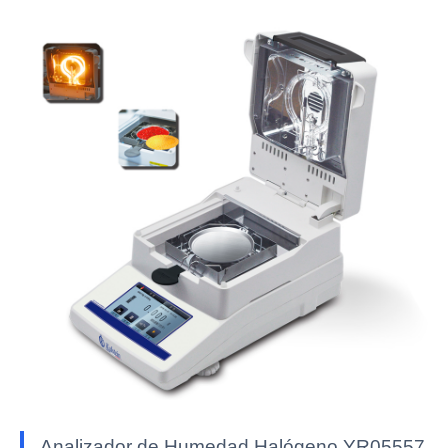
Analizador de Humedad Halógeno YR05557