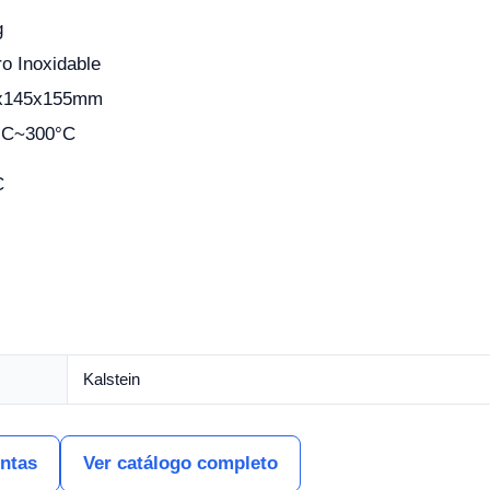
g
o Inoxidable
x145x155mm
°C~300°C
C
Kalstein
entas
Ver catálogo completo