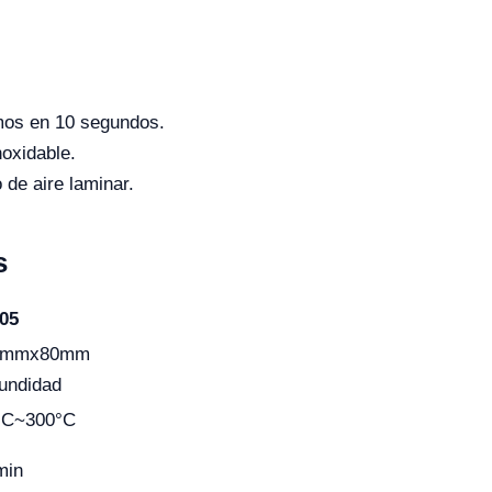
mos en 10 segundos.
oxidable.
 de aire laminar.
s
05
0mmx80mm
undidad
°C~300°C
min